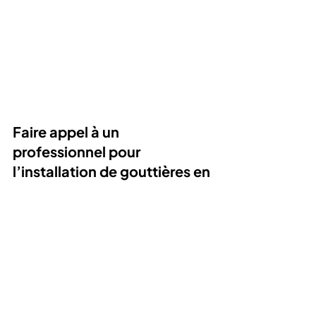
Faire appel à un 
professionnel pour 
l’installation de gouttières en 
aluminium
En choisissant des gouttières en 
aluminium, vous investissez dans une 
solution à long terme 
qui protégera 
votre domicile tout en améliorant son 
apparence extérieure.